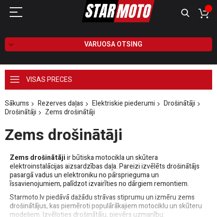
VARUOSA OTSING
VISAS PRECES
Sākums
Rezerves daļas
Elektriskie piederumi
Drošinātāji
Drošinātāji
Zems drošinātāji
Zems drošinātāji
Zems drošinātāji
ir būtiska motocikla un skūtera
elektroinstalācijas aizsardzības daļa. Pareizi izvēlēts drošinātājs
pasargā vadus un elektroniku no pārsprieguma un
īssavienojumiem, palīdzot izvairīties no dārgiem remontiem.
Starmoto.lv piedāvā dažādu strāvas stiprumu un izmēru zems
drošinātājus, kas piemēroti populārākajiem motociklu un skūteru
modeļiem. Izvēloties drošinātāju, pievērs uzmanību: