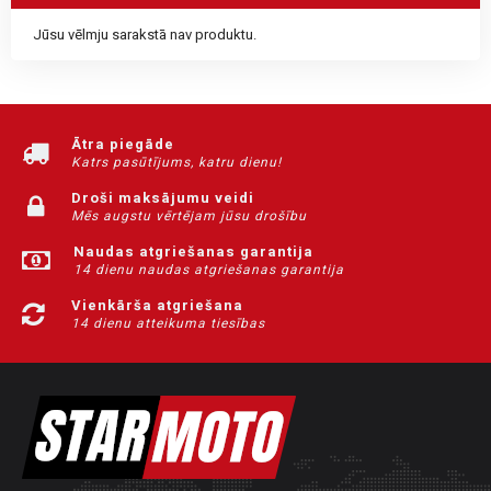
Jūsu vēlmju sarakstā nav produktu.
Ātra piegāde
Katrs pasūtījums, katru dienu!
Droši maksājumu veidi
Mēs augstu vērtējam jūsu drošību
Naudas atgriešanas garantija
14 dienu naudas atgriešanas garantija
Vienkārša atgriešana
14 dienu atteikuma tiesības