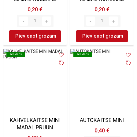
0,20 €
0,20 €
Pievienot grozam
Pievienot grozam
Kesklaos
Kesklaos
Kesklaos
Kesklaos
KAHVELKAITSE MINI
AUTOKAITSE MINI
MADAL PRUUN
0,40 €