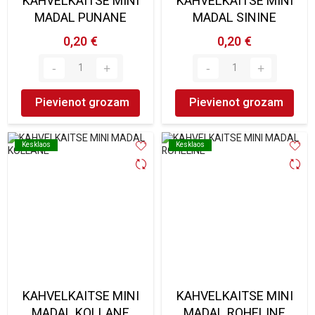
KAHVELKAITSE MINI
KAHVELKAITSE MINI
MADAL PUNANE
MADAL SININE
0,20 €
0,20 €
Pievienot grozam
Pievienot grozam
Kesklaos
Kesklaos
Kesklaos
Kesklaos
KAHVELKAITSE MINI
KAHVELKAITSE MINI
MADAL KOLLANE
MADAL ROHELINE