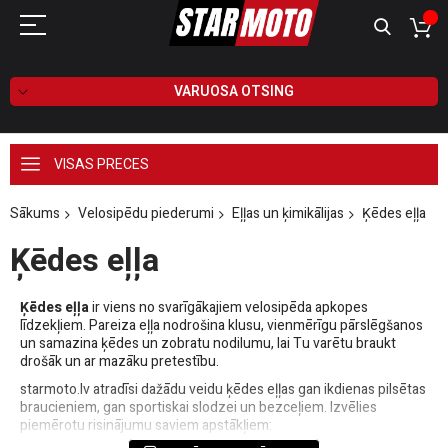
VARUOSA OTSING
VISAS PRECES
Sākums
Velosipēdu piederumi
Eļļas un ķimikālijas
Ķēdes eļļa
Ķēdes eļļa
Ķēdes eļļa
ir viens no svarīgākajiem velosipēda apkopes
līdzekļiem. Pareiza eļļa nodrošina klusu, vienmērīgu pārslēgšanos
un samazina ķēdes un zobratu nodilumu, lai Tu varētu braukt
drošāk un ar mazāku pretestību.
starmoto.lv atradīsi dažādu veidu ķēdes eļļas gan ikdienas pilsētas
braucieniem, gan sportiskai slodzei un bezceļiem. Izvēlies
piemērotu risinājumu saviem apstākļiem: