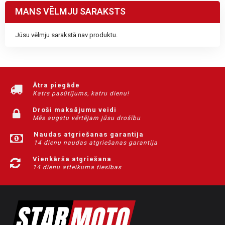
MANS VĒLMJU SARAKSTS
Jūsu vēlmju sarakstā nav produktu.
Ātra piegāde
Katrs pasūtījums, katru dienu!
Droši maksājumu veidi
Mēs augstu vērtējam jūsu drošību
Naudas atgriešanas garantija
14 dienu naudas atgriešanas garantija
Vienkārša atgriešana
14 dienu atteikuma tiesības