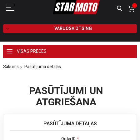
VARUOSA OTSING
VISAS PRECES
Sākums
Pasūtījuma detaļas
PASŪTĪJUMI UN
ATGRIEŠANA
PASŪTĪJUMA DETAĻAS
Order ID