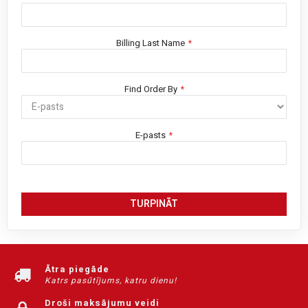
Billing Last Name
Find Order By
E-pasts
TURPINĀT
Ātra piegāde
Katrs pasūtījums, katru dienu!
Droši maksājumu veidi