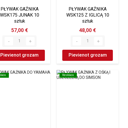
PŁYWAK GAŹNIKA
PŁYWAK GAŹNIKA
WSK175 JUNAK 10
WSK125 Z IGLICĄ 10
sztuk
sztuk
57,00 €
48,00 €
Pievienot grozam
Pievienot grozam
klaos
klaos
Kesklaos
Kesklaos