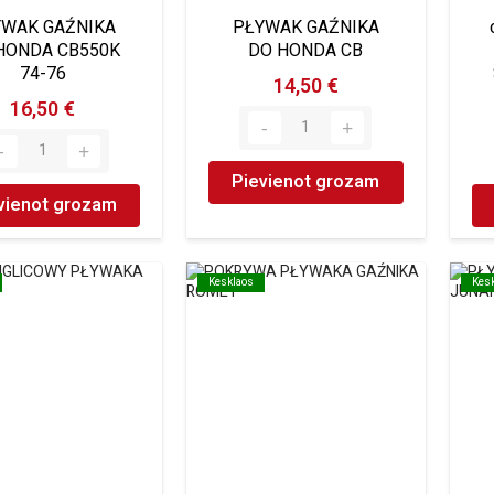
YWAK GAŹNIKA
PŁYWAK GAŹNIKA
HONDA CB550K
DO HONDA CB
74-76
14,50 €
16,50 €
Pievienot grozam
vienot grozam
Kesklaos
Kesklaos
Kes
Kes