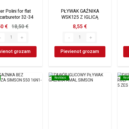
ter Polini for flat
PŁYWAK GAŹNIKA
 carburetor 32-34
WSK125 Z IGLICĄ
50 €
18,50 €
8,55 €
vienot grozam
Pievienot grozam
Kesklaos
Kesklaos
Kes
Kes