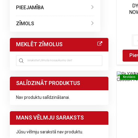
D
PIEEJAMĪBA
NOW
ZĪMOLS
MEKLĒT ZĪMOLUS
Pie
Kesklaos
Kesklaos
SALĪDZINĀT PRODUKTUS
Nav produktu salīdzināšanai.
MANS VĒLMJU SARAKSTS
Jūsu vēlmju sarakstā nav produktu.