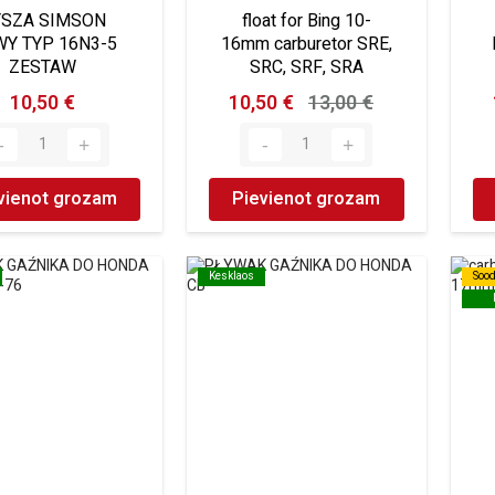
YSZA SIMSON
float for Bing 10-
Y TYP 16N3-5
16mm carburetor SRE,
ZESTAW
SRC, SRF, SRA
10,50 €
10,50 €
13,00 €
vienot grozam
Pievienot grozam
Kesklaos
Kesklaos
Soo
Soo