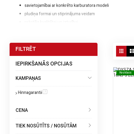
savietojamībai ar konkrēto karburatora modeli
pludiņa formai un stiprinājuma veidam
ražotāja kvalitātei un izturībai
Ja neesat pārliecināts par piemērotā pludiņa izvēli, salīdziniet t
degvielas sistēmu labā stāvoklī.
Aps
FILTRĒT
Režģ
kā
IEPIRKŠANĀS OPCIJAS
Kesklaos
Kesklaos
KAMPAŅAS
Hinnagarantii
prece
7
CENA
TIEK NOSŪTĪTS / NOSŪTĀM