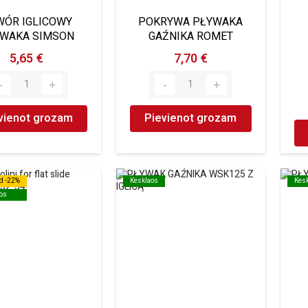
WÓR IGLICOWY
POKRYWA PŁYWAKA
WAKA SIMSON
GAŹNIKA ROMET
5,65 €
7,70 €
vienot grozam
Pievienot grozam
d -22%
d -22%
Kesklaos
Kesklaos
Kes
Kes
os
os