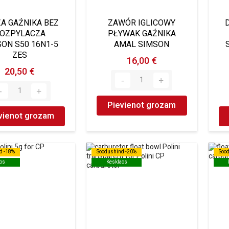
A GAŹNIKA BEZ
ZAWÓR IGLICOWY
OZPYLACZA
PŁYWAK GAŹNIKA
ON S50 16N1-5
AMAL SIMSON
ZES
16,00 €
20,50 €
Pievienot grozam
vienot grozam
d -18%
d -18%
Soodushind -20%
Soodushind -20%
Soo
Soo
os
os
Kesklaos
Kesklaos