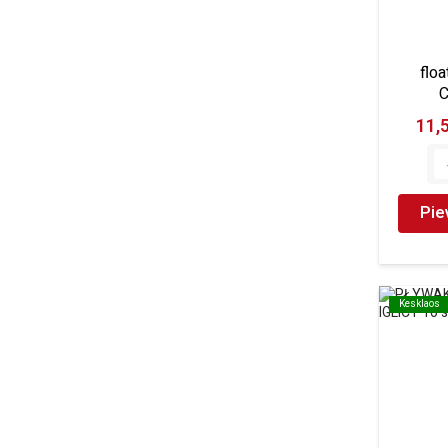
floa
C
11,
Pie
Kesklaos
Kesklaos