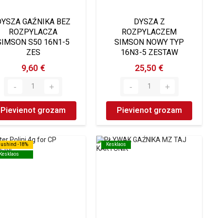
DYSZA GAŹNIKA BEZ
DYSZA Z
ROZPYLACZA
ROZPYLACZEM
SIMSON S50 16N1-5
SIMSON NOWY TYP
ZES
16N3-5 ZESTAW
9,60 €
25,50 €
Pievienot grozam
Pievienot grozam
dushind -18%
dushind -18%
Kesklaos
Kesklaos
Kesklaos
Kesklaos