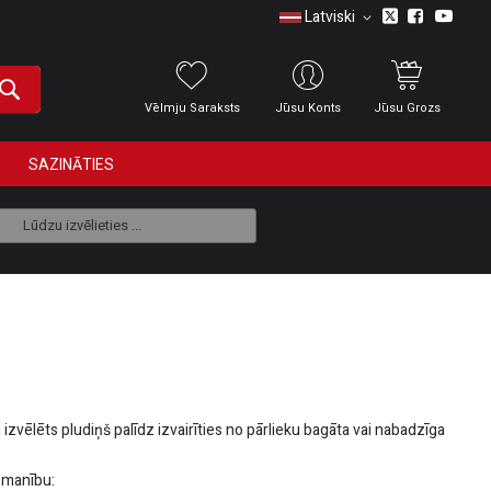
Latviski
Vēlmju Saraksts
Jūsu Konts
Jūsu Grozs
SAZINĀTIES
Lūdzu izvēlieties ...
izvēlēts pludiņš palīdz izvairīties no pārlieku bagāta vai nabadzīga
uzmanību: