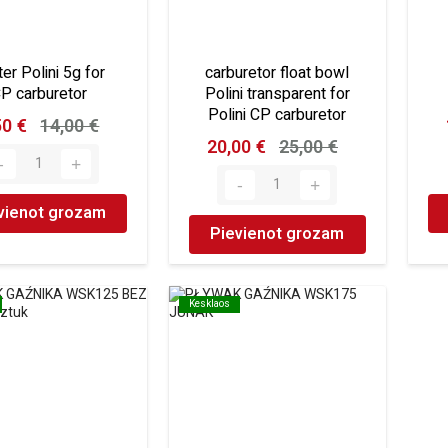
ter Polini 5g for
carburetor float bowl
P carburetor
Polini transparent for
Polini CP carburetor
50 €
14,00 €
20,00 €
25,00 €
vienot grozam
Pievienot grozam
Kesklaos
Kesklaos