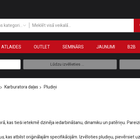
Visas kategorijas
ATLAIDES
OUTLET
SEMINĀRS
JAUNUMI
B2B
Lūdzu izvēlieties ...
Karburatora daļas
Pludiņi
ā, kas tieši ietekmē dzinēja iedarbināšanu, dinamiku un patēriņu. Pareizi 
us
, kas atbilst oriģinālajām specifikācijām. Izvēloties pludiņu, pievērsiet 