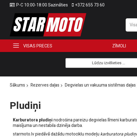
P-C 10:00-18:00 Sazināties
+372 655 73 60
VISAS PRECES
ZĪMOLI
Lūdzu izvēlieties ...
Sākums
Rezerves daļas
Degvielas un vakuuma sistēmas daļas
Pludiņi
Karburatora pludiņi
nodrošina pareizu degvielas līmeni karburator
maisījuma un nestabila dzinēja darba.
starmoto.lv piedāvā dažādu motociklu modeļu
karburatora pludiņ