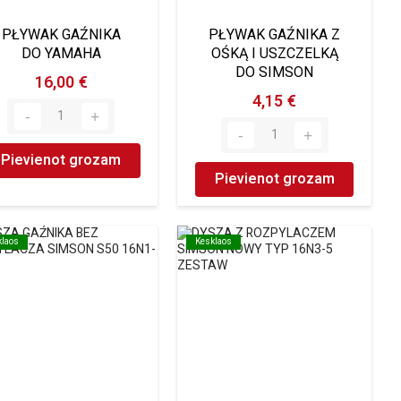
PŁYWAK GAŹNIKA
PŁYWAK GAŹNIKA Z
DO YAMAHA
OŚKĄ I USZCZELKĄ
DO SIMSON
16,00 €
4,15 €
Pievienot grozam
Pievienot grozam
klaos
klaos
Kesklaos
Kesklaos