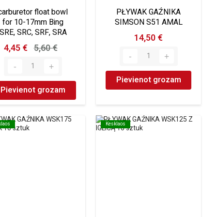
carburetor float bowl
PŁYWAK GAŹNIKA
for 10-17mm Bing
SIMSON S51 AMAL
SRE, SRC, SRF, SRA
14,50 €
4,45 €
5,60 €
Pievienot grozam
Pievienot grozam
klaos
klaos
Kesklaos
Kesklaos