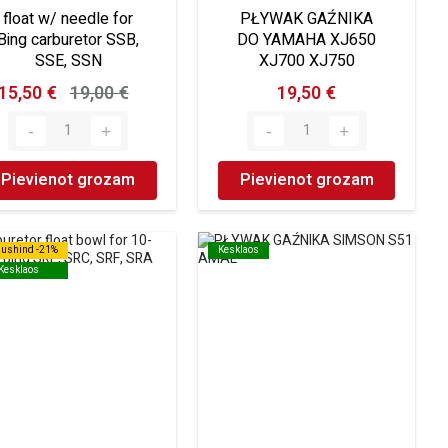
float w/ needle for
PŁYWAK GAŹNIKA
Bing carburetor SSB,
DO YAMAHA XJ650
SSE, SSN
XJ700 XJ750
15,50 €
19,00 €
19,50 €
Pievienot grozam
Pievienot grozam
dushind -21%
dushind -21%
Kesklaos
Kesklaos
Kesklaos
Kesklaos