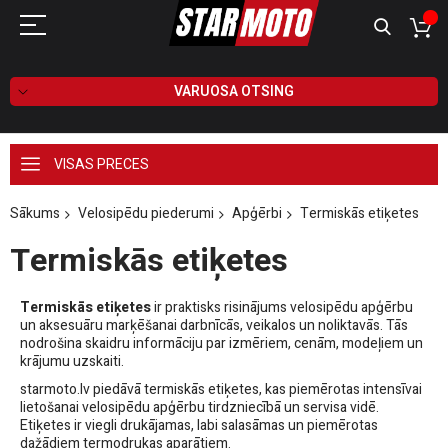
VARUOSA OTSING
VISAS PRECES
Sākums
Velosipēdu piederumi
Apģērbi
Termiskās etiķetes
Termiskās etiķetes
Termiskās etiķetes
ir praktisks risinājums velosipēdu apģērbu
un aksesuāru marķēšanai darbnīcās, veikalos un noliktavās. Tās
nodrošina skaidru informāciju par izmēriem, cenām, modeļiem un
krājumu uzskaiti.
starmoto.lv piedāvā termiskās etiķetes, kas piemērotas intensīvai
lietošanai velosipēdu apģērbu tirdzniecībā un servisa vidē.
Etiķetes ir viegli drukājamas, labi salasāmas un piemērotas
dažādiem termodrukas aparātiem.