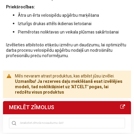
Priekšrocības:
Ātra un ērta velosipēdu apģērbu marķēšana
Izturīgs drukas attēls ikdienas lietošanai
Piemērotas noliktavas un veikala plūsmas sakārtošanai
Izvēlieties atbilstošo etiķešu izmēru un daudzumu, lai optimizētu
darba procesu velosipēdu apģērbu nodaļā un nodrošinātu
profesionālu preču noformējumu.
Mēs nevaram atrast produktus, kas atbilst jūsu izvēlei.
Uzmanību! Ja rezerves daļu meklēšanā esat izvēlējies
modeli, tad noklikšķiniet uz 'ATCELT' pogas, lai
redzētu visus produktus
MEKLĒT ZĪMOLUS