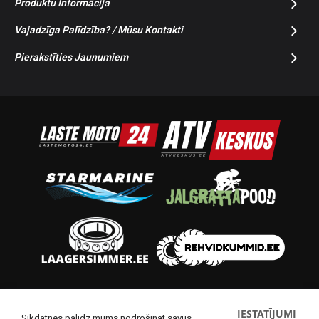
Produktu Informācija
Vajadzīga Palīdzība? / Mūsu Kontakti
Pierakstīties Jaunumiem
© 2014-2026 Starmoto OÜ
IESTATĪJUMI
Sīkdatnes palīdz mums nodrošināt savus