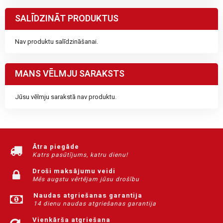
SALĪDZINĀT PRODUKTUS
Nav produktu salīdzināšanai.
MANS VĒLMJU SARAKSTS
Jūsu vēlmju sarakstā nav produktu.
Ātra piegāde
Katrs pasūtījums, katru dienu!
Droši maksājumu veidi
Mēs augstu vērtējam jūsu drošību
Naudas atgriešanas garantija
14 dienu naudas atgriešanas garantija
Vienkārša atgriešana