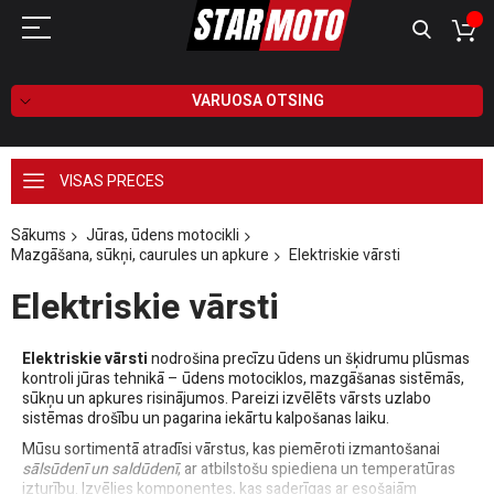
VARUOSA OTSING
VISAS PRECES
Sākums
Jūras, ūdens motocikli
Mazgāšana, sūkņi, caurules un apkure
Elektriskie vārsti
Elektriskie vārsti
Elektriskie vārsti
nodrošina precīzu ūdens un šķidrumu plūsmas
kontroli jūras tehnikā – ūdens motociklos, mazgāšanas sistēmās,
sūkņu un apkures risinājumos. Pareizi izvēlēts vārsts uzlabo
sistēmas drošību un pagarina iekārtu kalpošanas laiku.
Mūsu sortimentā atradīsi vārstus, kas piemēroti izmantošanai
sālsūdenī un saldūdenī
, ar atbilstošu spiediena un temperatūras
izturību. Izvēlies komponentes, kas saderīgas ar esošajām