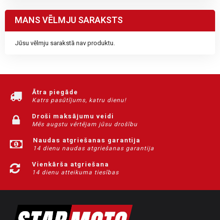
MANS VĒLMJU SARAKSTS
Jūsu vēlmju sarakstā nav produktu.
Ātra piegāde
Katrs pasūtījums, katru dienu!
Droši maksājumu veidi
Mēs augstu vērtējam jūsu drošību
Naudas atgriešanas garantija
14 dienu naudas atgriešanas garantija
Vienkārša atgriešana
14 dienu atteikuma tiesības