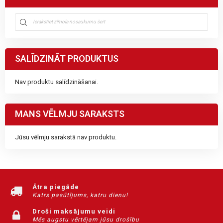
SALĪDZINĀT PRODUKTUS
Nav produktu salīdzināšanai.
MANS VĒLMJU SARAKSTS
Jūsu vēlmju sarakstā nav produktu.
Ātra piegāde
Katrs pasūtījums, katru dienu!
Droši maksājumu veidi
Mēs augstu vērtējam jūsu drošību