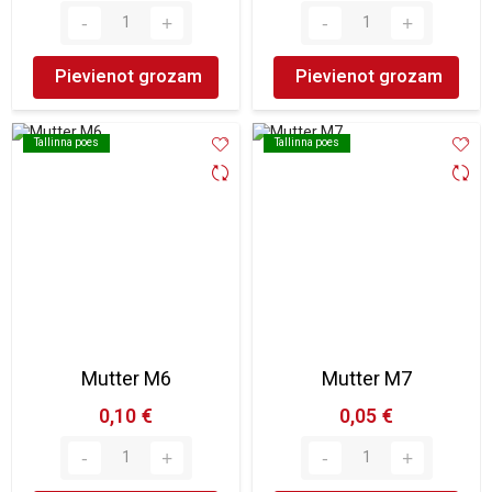
Pievienot grozam
Pievienot grozam
Tallinna poes
Tallinna poes
Tallinna poes
Tallinna poes
Mutter M6
Mutter M7
0,10 €
0,05 €