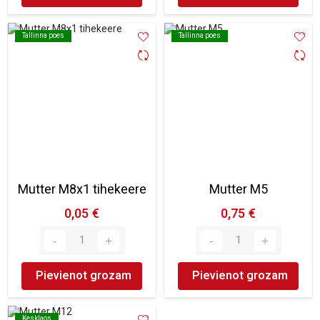
Tallinna poes
Tallinna poes
Tallinna poes
Tallinna poes
Mutter M8x1 tihekeere
Mutter M5
0,05 €
0,75 €
Pievienot grozam
Pievienot grozam
Kesklaos
Kesklaos