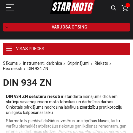
VARUOSA OTSING
VISAS PRECES
Sākums
Instrumenti, darbnīca
Stiprinājumi
Rieksts
Hex rieksti
DIN 934 ZN
DIN 934 ZN
DIN 934 ZN sešstūra rieksti
ir standarta risinājums drošiem
skrūvju savienojumiem moto tehnikas un darbnīcas darbos.
Cinkotais pārklājums nodrošina labāku aizsardzību pret koroziju
un ilgāku kalpošanas laiku.
Starmoto.lv piedāvā dažādus izmērus un stiprības klases, lai tu
varētu piemeklēt atbilstošus riekstus gan ikdienas remontam, gan
intensīvai darbnīcas slodzei.
Pievērs uzmanību vītnes izmēram un