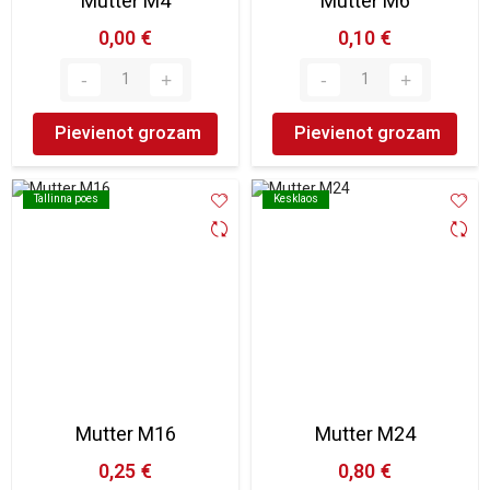
Mutter M4
Mutter M6
0,00 €
0,10 €
Pievienot grozam
Pievienot grozam
Tallinna poes
Tallinna poes
Kesklaos
Kesklaos
Mutter M16
Mutter M24
0,25 €
0,80 €