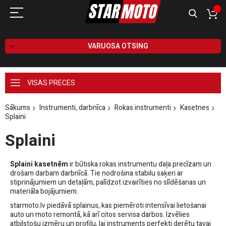
VARUOSA OTSING
VISAS PRECES
Sākums
Instrumenti, darbnīca
Rokas instrumenti
Kasetnes
Splaini
Splaini
Splaini kasetnēm
ir būtiska rokas instrumentu daļa precīzam un
drošam darbam darbnīcā. Tie nodrošina stabilu saķeri ar
stiprinājumiem un detaļām, palīdzot izvairīties no slīdēšanas un
materiāla bojājumiem.
starmoto.lv piedāvā splainus, kas piemēroti intensīvai lietošanai
auto un moto remontā, kā arī citos servisa darbos. Izvēlies
atbilstošu izmēru un profilu, lai instruments perfekti derētu tavai