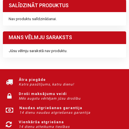
SALĪDZINĀT PRODUKTUS
Nav produktu salīdzināšanai.
MANS VĒLMJU SARAKSTS
Jūsu vēlmju sarakstā nav produktu.
Ātra piegāde
Katrs pasūtījums, katru dienu!
Droši maksājumu veidi
Mēs augstu vērtējam jūsu drošību
Naudas atgriešanas garantija
14 dienu naudas atgriešanas garantija
Vienkārša atgriešana
14 dienu atteikuma tiesības