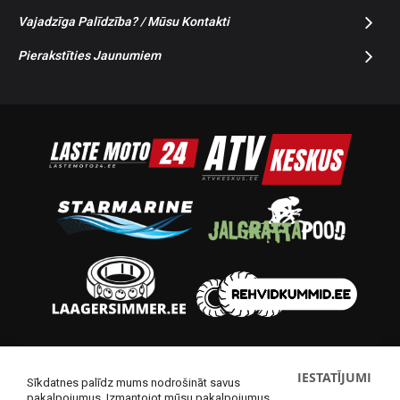
Vajadzīga Palīdzība? / Mūsu Kontakti
Pierakstīties Jaunumiem
© 2014-2026 Starmoto OÜ
IESTATĪJUMI
Sīkdatnes palīdz mums nodrošināt savus
pakalpojumus. Izmantojot mūsu pakalpojumus,