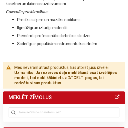
kasetnei un ikdienas uzdevumiem.
Galvenās priekšrocības:
Precīza saķere un mazāks nodilums
Ilgmūžīgi un izturīgi materiāli
Piemēroti profesionālai darbnīcas slodzei
Saderīgi ar populārām instrumentu kasetnēm
Mēs nevaram atrast produktus, kas atbilst jūsu izvēlei.
Uzmanību! Ja rezerves daļu meklēšanā esat izvēlējies
modeli, tad noklikšķiniet uz 'ATCELT' pogas, lai
redzētu visus produktus
MEKLĒT ZĪMOLUS