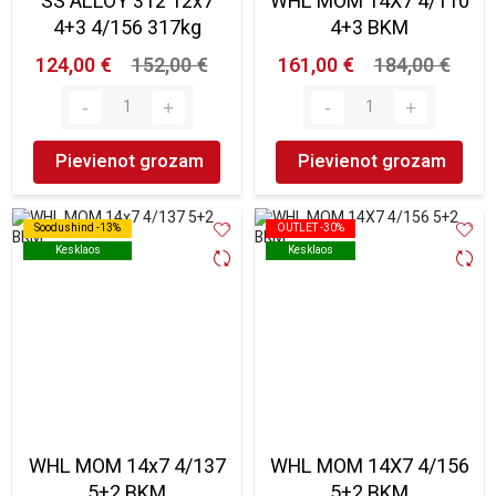
SS ALLOY 312 12x7
WHL MOM 14X7 4/110
4+3 4/156 317kg
4+3 BKM
124,00 €
152,00 €
161,00 €
184,00 €
Pievienot grozam
Pievienot grozam
Soodushind -13%
Soodushind -13%
OUTLET -30%
OUTLET -30%
Kesklaos
Kesklaos
Kesklaos
Kesklaos
WHL MOM 14x7 4/137
WHL MOM 14X7 4/156
5+2 BKM
5+2 BKM