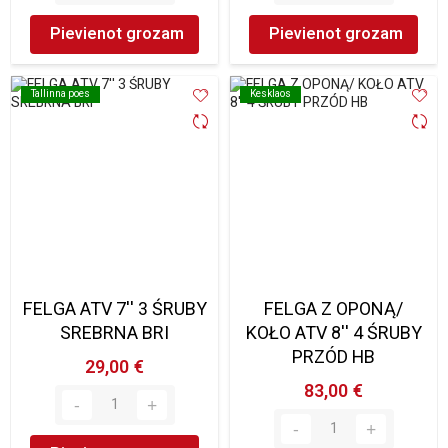
Pievienot grozam
Pievienot grozam
Tallinna poes
Tallinna poes
Kesklaos
Kesklaos
FELGA ATV 7'' 3 ŚRUBY
FELGA Z OPONĄ/
SREBRNA BRI
KOŁO ATV 8'' 4 ŚRUBY
PRZÓD HB
29,00 €
83,00 €