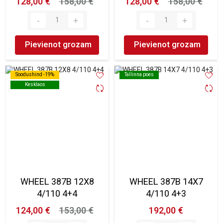
128,00 €
158,00 €
128,00 €
158,00 €
Pievienot grozam
Pievienot grozam
Soodushind -19%
Soodushind -19%
Tallinna poes
Tallinna poes
Kesklaos
Kesklaos
WHEEL 387B 12X8
WHEEL 387B 14X7
4/110 4+4
4/110 4+3
124,00 €
153,00 €
192,00 €