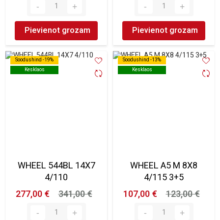
Pievienot grozam
Pievienot grozam
Soodushind -19%
Soodushind -19%
Soodushind -13%
Soodushind -13%
Kesklaos
Kesklaos
Kesklaos
Kesklaos
WHEEL 544BL 14X7
WHEEL A5 M 8X8
4/110
4/115 3+5
277,00 €
341,00 €
107,00 €
123,00 €