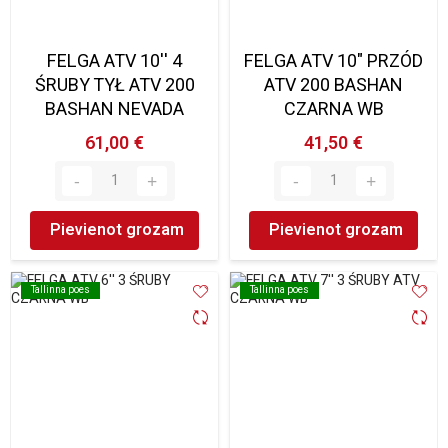
FELGA ATV 10'' 4
FELGA ATV 10" PRZÓD
ŚRUBY TYŁ ATV 200
ATV 200 BASHAN
BASHAN NEVADA
CZARNA WB
61,00 €
41,50 €
Pievienot grozam
Pievienot grozam
Tallinna poes
Tallinna poes
Tallinna poes
Tallinna poes