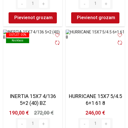
Pievienot grozam
Pievienot grozam
OUTLET -30%
OUTLET -30%
Kesklaos
Kesklaos
INERTIA 15X7 4/136
HURRICANE 15X7 5/4.5
5+2 (40) BZ
6+1 61 8
190,00 €
272,00 €
246,00 €