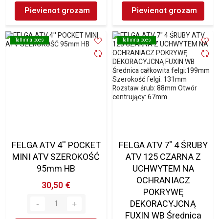
Pievienot grozam
Pievienot grozam
Tallinna poes
Tallinna poes
Tallinna poes
Tallinna poes
FELGA ATV 4'' POCKET
FELGA ATV 7" 4 ŚRUBY
MINI ATV SZEROKOŚĆ
ATV 125 CZARNA Z
95mm HB
UCHWYTEM NA
OCHRANIACZ
30,50 €
POKRYWĘ
DEKORACYJCNĄ
FUXIN WB Średnica