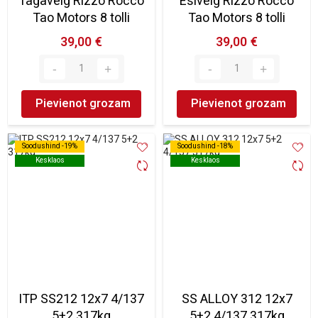
Tagavelg Rizzo Rocco
Esivelg Rizzo Rocco
Tao Motors 8 tolli
Tao Motors 8 tolli
39,00 €
39,00 €
Pievienot grozam
Pievienot grozam
Soodushind -19%
Soodushind -19%
Soodushind -18%
Soodushind -18%
Kesklaos
Kesklaos
Kesklaos
Kesklaos
ITP SS212 12x7 4/137
SS ALLOY 312 12x7
5+2 317kg
5+2 4/137 317kg