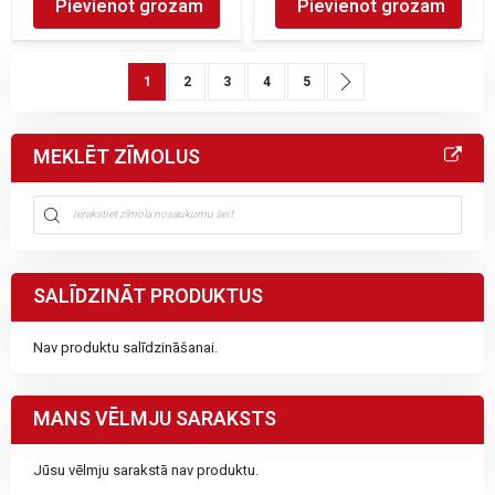
Pievienot grozam
Pievienot grozam
Lapa
You're currently reading page
Lapa
Lapa
Lapa
Lapa
Lapa
Nākamais
1
2
3
4
5
MEKLĒT ZĪMOLUS
SALĪDZINĀT PRODUKTUS
Nav produktu salīdzināšanai.
MANS VĒLMJU SARAKSTS
Jūsu vēlmju sarakstā nav produktu.