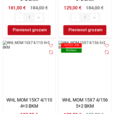
161,00 €
184,00 €
129,00 €
184,00 €
Pievienot grozam
Pievienot grozam
OUTLET -30%
OUTLET -30%
Kesklaos
Kesklaos
WHL MOM 15X7 4/110
WHL MOM 15X7 4/156
4+3 BKM
5+2 BKM