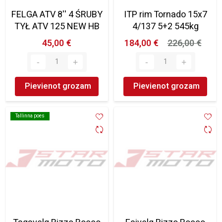
FELGA ATV 8'' 4 ŚRUBY
ITP rim Tornado 15x7
TYŁ ATV 125 NEW HB
4/137 5+2 545kg
45,00 €
184,00 €
226,00 €
Pievienot grozam
Pievienot grozam
Tallinna poes
Tallinna poes