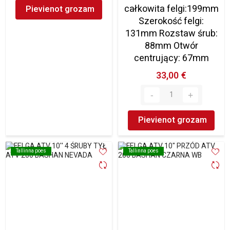
całkowita felgi:199mm
Pievienot grozam
Szerokość felgi:
131mm Rozstaw śrub:
88mm Otwór
centrujący: 67mm
33,00 €
Pievienot grozam
Tallinna poes
Tallinna poes
Tallinna poes
Tallinna poes