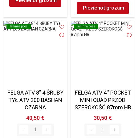
Pievienot grozam
Pievienot grozam
Tallinna poes
Tallinna poes
Tallinna poes
Tallinna poes
FELGA ATV 8" 4 ŚRUBY
FELGA ATV 4'' POCKET
TYŁ ATV 200 BASHAN
MINI QUAD PRZÓD
CZARNA
SZEROKOŚĆ 87mm HB
40,50 €
30,50 €