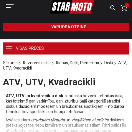
VARUOSA OTSING
VISAS PRECES
Sākums
Rezerves daļas
Riepas, Diski, Piederumi
Diski
ATV,
UTV, Kvadracikli
ATV, UTV, Kvadracikli
ATV, UTV un kvadraciklu diski
ir būtiska bezceļu tehnikas daļa,
kas ietekmē gan vadāmību, gan izturību. Šajā kategorijā atradīsi
diskus dažādiem modeļiem un braukšanas apstākļiem – no darba
tehnikas līdz sportiskai un hobija lietošanai.
Izvēlies starp
izturīgiem tērauda
un
vieglākiem alumīnija
diskiem,
pieskaņojot tos riepu izmēram un braukšanas stilam. Filtri palīdzēs
ātri atrast disku pēc diametra, stiprinājuma un saderības ar