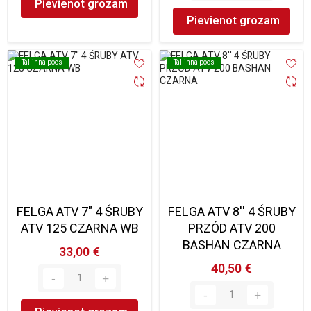
Pievienot grozam
Pievienot grozam
Tallinna poes
Tallinna poes
Tallinna poes
Tallinna poes
FELGA ATV 7" 4 ŚRUBY
FELGA ATV 8'' 4 ŚRUBY
ATV 125 CZARNA WB
PRZÓD ATV 200
BASHAN CZARNA
33,00 €
40,50 €