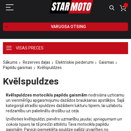
VARUOSA OTSING
VISAS PRECES
Sākums
Rezerves daļas
Elektriskie piederumi
Gaismas
Papildu gaismas
Kvēlspuldzes
Kvēlspuldzes
Kvēlspuldzes motociklu papildu gaismām
nodrošina uzticamu
un vienmērīgu apgaismojumu dažādos braukšanas apstākļos. Šajā
kategorijā atradīsi spuldzes dažādiem lukturu tipiem, lai uzlabotu
redzamību un palielinātu drošību uz ceļa.
Izvēloties kvēlspuldzi, pievērs uzmanību
jaudai, spriegumam un
cokola tipam
, lai tā precīzi atbilstu Tava motocikla papildu
gaismām. Pareizi piemeklēta spuldze palīdz izvairīties no