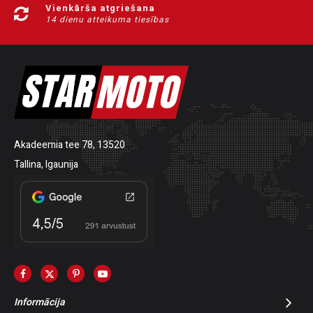
Vienkārša atgriešana
14 dienu atteikuma tiesības
Akadeemia tee 78, 13520
Tallina, Igaunija
Informācija