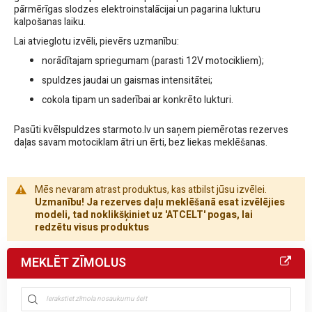
pārmērīgas slodzes elektroinstalācijai un pagarina lukturu
kalpošanas laiku.
Lai atvieglotu izvēli, pievērs uzmanību:
norādītajam spriegumam (parasti 12V motocikliem);
spuldzes jaudai un gaismas intensitātei;
cokola tipam un saderībai ar konkrēto lukturi.
Pasūti kvēlspuldzes starmoto.lv un saņem piemērotas rezerves
daļas savam motociklam ātri un ērti, bez liekas meklēšanas.
Mēs nevaram atrast produktus, kas atbilst jūsu izvēlei.
Uzmanību! Ja rezerves daļu meklēšanā esat izvēlējies
modeli, tad noklikšķiniet uz 'ATCELT' pogas, lai
redzētu visus produktus
MEKLĒT ZĪMOLUS