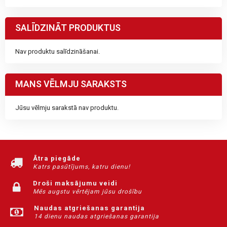
SALĪDZINĀT PRODUKTUS
Nav produktu salīdzināšanai.
MANS VĒLMJU SARAKSTS
Jūsu vēlmju sarakstā nav produktu.
Ātra piegāde
Katrs pasūtījums, katru dienu!
Droši maksājumu veidi
Mēs augstu vērtējam jūsu drošību
Naudas atgriešanas garantija
14 dienu naudas atgriešanas garantija