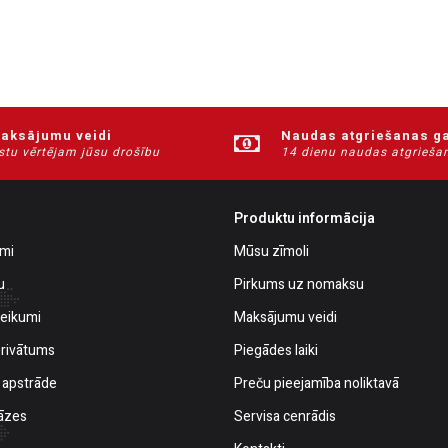
maksājumu veidi
Naudas atgriešanas ga
tu vērtējam jūsu drošību
14 dienu naudas atgriešan
Produktu informācija
umi
Mūsu zīmoli
u
Pirkums uz nomaksu
teikumi
Maksājumu veidi
privātums
Piegādes laiki
 apstrāde
Preču pieejamība noliktavā
āzes
Servisa cenrādis