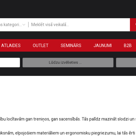
Visas kategorijas
ATLAIDES
OUTLET
SEMINĀRS
JAUNUMI
B2B
Lūdzu izvēlieties ...
bu locītavām gan treniņos, gan sacensībās. Tās palīdz mazināt slodzi un s
siksnām, elpojošiem materiāliem un ergonomisku piegriezumu, lai tās ērt